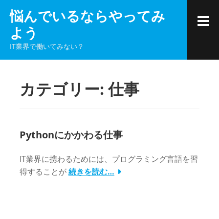
コ
悩んでいるならやってみ
ン
よう
テ
ン
IT業界で働いてみない？
ツ
へ
ス
カテゴリー:
仕事
キ
ッ
プ
Pythonにかかわる仕事
IT業界に携わるためには、プログラミング言語を習
得することが
続きを読む…