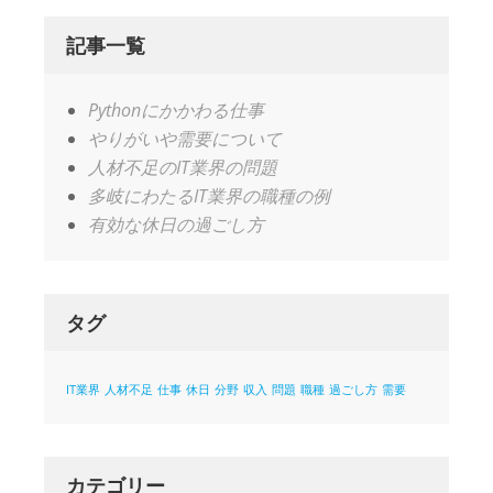
記事一覧
Pythonにかかわる仕事
やりがいや需要について
人材不足のIT業界の問題
多岐にわたるIT業界の職種の例
有効な休日の過ごし方
タグ
IT業界
人材不足
仕事
休日
分野
収入
問題
職種
過ごし方
需要
カテゴリー